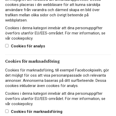
cookies placeras i din webbläsare för att kunna särskilja
användare från varandra och därmed skapa en bild över
trafiken mellan olika sidor och övrigt beteende på
webbplatsen.
Cookies i denna kategori innebär att dina personuppgifter
överförs utanför EU/EES-området. För mer information, se
vår cookiepolicy.
Cookies för analys
Cookies för marknadsföring
Zecci Classico
Cookies för marknadsföring, till exempel Facebookpixeln, gör
VITT VIN
det möjligt för oss att visa personanpassade och relevanta
ITALIEN, VERDICCHIO DEI CASTELLI DI JESI
annonser. Annonserna baseras på ditt surfbeteende. Dessa
cookies inkluderar även cookies för analys.
Fyllig och smakrik Verdicchio från branta
Cookies i denna kategori innebär att dina personuppgifter
sluttningar kring den medeltida staden Jesi i
överförs utanför EU/EES-området. För mer information, se
Marche.
vår cookiepolicy.
Cookies för marknadsföring
119 kr
LÄS MER