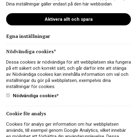
Dina inställningar gäller endast på den här webbsidan.
Aktivera allt och spara
Egna inställningar
Castelgufo Verdicchio dei
Castelli di Jesi
Nödvändiga cookies*
VITT VIN
Dessa cookies är nödvändiga för att webbplatsen ska fungera
VERDICCHIO DEI CASTELLI DI JESI
på ett säkert och korrekt sätt, och går därför inte att stänga
av. Nödvändiga cookies kan innehålla information om val och
Från Castelli di Jesi i regionen Marche i
inställningar du gör på webbplatsen, exempelvis dina
mellersta Italien kommer nu det vita ugglevinet!
inställningar för cookies.
Nödvändiga cookies*
79 kr
LÄS MER
Cookie för analys
Cookies för analys ger information om hur webbplatsen
används, till exempel genom Google Analytics, vilket innebär
EKO
en möjlighet att förbättra din användarupplevelse. Dessa