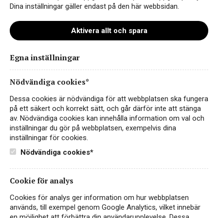
Dina inställningar gäller endast på den här webbsidan.
Aktivera allt och spara
Egna inställningar
Corazón Verde
Nödvändiga cookies*
RÖTT VIN
SPANIEN
Dessa cookies är nödvändiga för att webbplatsen ska fungera
på ett säkert och korrekt sätt, och går därför inte att stänga
av. Nödvändiga cookies kan innehålla information om val och
40 kr
LÄS MER
inställningar du gör på webbplatsen, exempelvis dina
inställningar för cookies.
Nödvändiga cookies*
VEGAN
EKO
Cookie för analys
Cookies för analys ger information om hur webbplatsen
används, till exempel genom Google Analytics, vilket innebär
en möjlighet att förbättra din användarupplevelse. Dessa