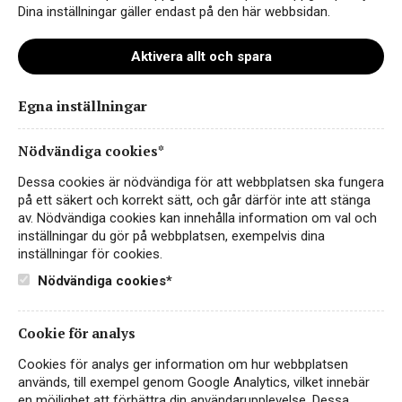
Dina inställningar gäller endast på den här webbsidan.
Aktivera allt och spara
Egna inställningar
Pazzione Sparkling Sangria
Citrus Peach Pineapple
Nödvändiga cookies*
SANGRIA
Dessa cookies är nödvändiga för att webbplatsen ska fungera
SPANIEN
på ett säkert och korrekt sätt, och går därför inte att stänga
av. Nödvändiga cookies kan innehålla information om val och
En ny typ av sangria – redo att serveras direkt -
inställningar du gör på webbplatsen, exempelvis dina
från Pernilla Wahlgren
inställningar för cookies.
Nödvändiga cookies*
89 kr
LÄS MER
Cookie för analys
Cookies för analys ger information om hur webbplatsen
används, till exempel genom Google Analytics, vilket innebär
NYHET
en möjlighet att förbättra din användarupplevelse. Dessa