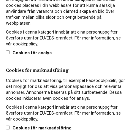
cookies placeras i din webbläsare för att kunna särskilja
användare från varandra och därmed skapa en bild över
trafiken mellan olika sidor och övrigt beteende på
webbplatsen.
Cookies i denna kategori innebär att dina personuppgifter
överförs utanför EU/EES-området. För mer information, se
vår cookiepolicy.
Cookies för analys
Cookies för marknadsföring
Noria Blanc de Noirs Brut
Cookies för marknadsföring, till exempel Facebookpixeln, gör
MOUSSERANDE
det möjligt för oss att visa personanpassade och relevanta
FRANKRIKE, LANGUEDOC-ROUSSILLON
annonser. Annonserna baseras på ditt surfbeteende. Dessa
cookies inkluderar även cookies för analys.
Friskt mousserande blanc de noirs från södra
Cookies i denna kategori innebär att dina personuppgifter
Frankrike med fruktiga toner och pigga bubblor.
överförs utanför EU/EES-området. För mer information, se
vår cookiepolicy.
99 kr
LÄS MER
Cookies för marknadsföring