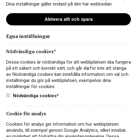
Dina inställningar gäller endast på den här webbsidan.
Aktivera allt och spara
Egna inställningar
Luigi Bosca De Sangre
Malbec
Nödvändiga cookies*
FRUKTIGT & SMAKRIKT
Dessa cookies är nödvändiga för att webbplatsen ska fungera
ARGENTINA, MENDOZA
på ett säkert och korrekt sätt, och går därför inte att stänga
av. Nödvändiga cookies kan innehålla information om val och
Prisbelönad NYHET på tillfälliga hyllan, Elegant
inställningar du gör på webbplatsen, exempelvis dina
Malbec från Medoza, Argentina. 185 kr.
inställningar för cookies.
Nödvändiga cookies*
185 kr
LÄS MER
Cookie för analys
Cookies för analys ger information om hur webbplatsen
används, till exempel genom Google Analytics, vilket innebär
en möjlighet att förbättra din användarupplevelse. Dessa