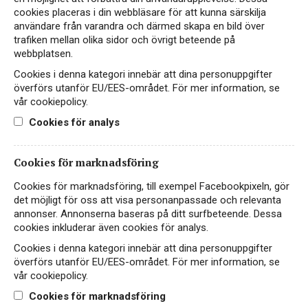
cookies placeras i din webbläsare för att kunna särskilja
användare från varandra och därmed skapa en bild över
trafiken mellan olika sidor och övrigt beteende på
webbplatsen.
Cookies i denna kategori innebär att dina personuppgifter
överförs utanför EU/EES-området. För mer information, se
vår cookiepolicy.
Cookies för analys
Cookies för marknadsföring
Château Vieira
Cookies för marknadsföring, till exempel Facebookpixeln, gör
RÖTT VIN
det möjligt för oss att visa personanpassade och relevanta
FRANKRIKE, BORDEAUX, BORDEAUX SUPÉRIEUR
annonser. Annonserna baseras på ditt surfbeteende. Dessa
cookies inkluderar även cookies för analys.
Årgångsvin med över 10 år på nacken, bäst
Cookies i denna kategori innebär att dina personuppgifter
prisad Bordeaux Supérieur
överförs utanför EU/EES-området. För mer information, se
vår cookiepolicy.
115 kr
LÄS MER
Cookies för marknadsföring