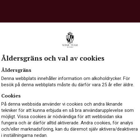
ill prosecco
Åldersgräns och val av cookies
vin från Italien, och för att det ska få kallas just Prosecco mås
ien, främst i regionerna Veneto och Friuli Venezia Giulia. Det görs
Åldersgräns
rter kan användas i mindre mängder.
Denna webbplats innehåller information om alkoholdrycker. För
besök på denna webbplats måste du därför vara 25 år eller äldre.
is Champagne tillverkas Prosecco enligt den så kallade Charmat-
ar bubblorna, sker i stora trycktankar av stål istället för i flask
Cookies
 mer fruktigt.
På denna webbsida använder vi cookies och andra liknande
tekniker för att kunna erbjuda en så bra användarupplevelse som
jämnfört med andra mo
möjligt. Vissa cookies är nödvändiga för att webbsidan ska
fungera och är därför alltid aktiverade. Andra cookies, för analys
och/eller marknadsföring, kan du däremot själv aktivera/deaktivera
i inställningarna nedan.