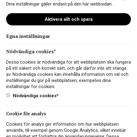
Regionen är särskilt känd för sina friska,
Dina inställningar gäller endast på den här webbsidan.
matvänliga viner med tydlig ursprungskaraktär –
en perfekt balans mellan tradition och naturlig
Aktivera allt och spara
elegans.
Egna inställningar
Nödvändiga cookies*
Dessa cookies är nödvändiga för att webbplatsen ska fungera
på ett säkert och korrekt sätt, och går därför inte att stänga
av. Nödvändiga cookies kan innehålla information om val och
inställningar du gör på webbplatsen, exempelvis dina
inställningar för cookies.
Nödvändiga cookies*
Cookie för analys
Cookies för analys ger information om hur webbplatsen
Castelgufo Verdicchio dei
används, till exempel genom Google Analytics, vilket innebär
en möjlighet att förbättra din användarupplevelse. Dessa