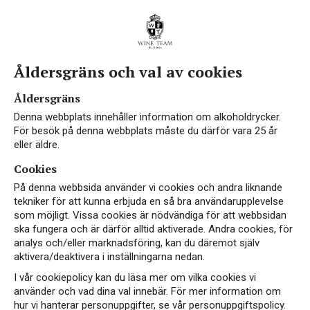
Åldersgräns och val av cookies
Vin från Marche
Åldersgräns
Denna webbplats innehåller information om alkoholdrycker.
För besök på denna webbplats måste du därför vara 25 år
eller äldre.
Cookies
Marche – Italiens dolda vinpärla.
Beläget vid
På denna webbsida använder vi cookies och andra liknande
Adriatiska havet i mellersta Italien, är en
tekniker för att kunna erbjuda en så bra användarupplevelse
som möjligt. Vissa cookies är nödvändiga för att webbsidan
mångsidig vinregion där böljande kullar, kalkrika
ska fungera och är därför alltid aktiverade. Andra cookies, för
jordar och svalkande havsbrisar skapar utmärkta
analys och/eller marknadsföring, kan du däremot själv
förutsättningar för både röda och vita viner. Här
aktivera/deaktivera i inställningarna nedan.
odlas allt från lokala druvor som Verdicchio till
I vår cookiepolicy kan du läsa mer om vilka cookies vi
klassiker som Sangiovese.
använder och vad dina val innebär. För mer information om
hur vi hanterar personuppgifter, se vår personuppgiftspolicy.