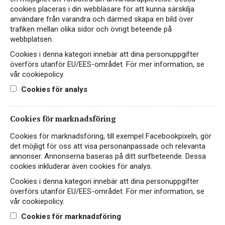
Castelli di Jesi
cookies placeras i din webbläsare för att kunna särskilja
användare från varandra och därmed skapa en bild över
VITT VIN
trafiken mellan olika sidor och övrigt beteende på
VERDICCHIO DEI CASTELLI DI JESI
webbplatsen.
Från Castelli di Jesi i regionen Marche i
Cookies i denna kategori innebär att dina personuppgifter
mellersta Italien kommer nu det vita ugglevinet!
överförs utanför EU/EES-området. För mer information, se
vår cookiepolicy.
Cookies för analys
79 kr
LÄS MER
Cookies för marknadsföring
Cookies för marknadsföring, till exempel Facebookpixeln, gör
VEGAN
det möjligt för oss att visa personanpassade och relevanta
EKO
annonser. Annonserna baseras på ditt surfbeteende. Dessa
cookies inkluderar även cookies för analys.
Cookies i denna kategori innebär att dina personuppgifter
överförs utanför EU/EES-området. För mer information, se
vår cookiepolicy.
Cookies för marknadsföring