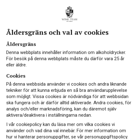
Åldersgräns och val av cookies
klimatsmarta
Åldersgräns
förpackningar
Denna webbplats innehåller information om alkoholdrycker.
För besök på denna webbplats måste du därför vara 25 år
eller äldre.
Cookies
På denna webbsida använder vi cookies och andra liknande
Vårt engagemang för
tekniker för att kunna erbjuda en så bra användarupplevelse
som möjligt. Vissa cookies är nödvändiga för att webbsidan
klimatsmarta förpackningar
ska fungera och är därför alltid aktiverade. Andra cookies, för
analys och/eller marknadsföring, kan du däremot själv
aktivera/deaktivera i inställningarna nedan.
På The Wine Team är vi djupt engagerade i att minska vår
I vår cookiepolicy kan du läsa mer om vilka cookies vi
använder och vad dina val innebär. För mer information om
klimatpåverkan och stödja våra kunder i att göra hållbara
hur vi hanterar personuppgifter, se vår personuppgiftspolicy.