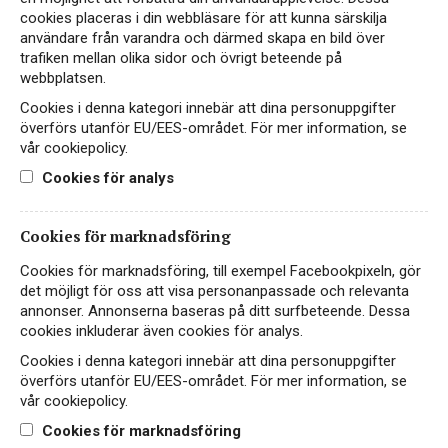
VITT VIN
cookies placeras i din webbläsare för att kunna särskilja
Vi jobbar aktivt med att hitta lättare glasflaskor, som
AUSTRALIEN
användare från varandra och därmed skapa en bild över
kräver mindre energi att återvinna och genererar mindre
trafiken mellan olika sidor och övrigt beteende på
Solmogen Chardonnay från Crazy Cat! 1 liter för
utsläpp vid transport. Utöver det arbetar vi även med
webbplatsen.
99 kr!
följande alternativ
Cookies i denna kategori innebär att dina personuppgifter
överförs utanför EU/EES-området. För mer information, se
99 kr
LÄS MER
vår cookiepolicy.
Pappförpackningar
är inte bara lättare och mer
Cookies för analys
energieffektiva att producera, utan också effektiva
att transportera tack vare sin form. De är utmärkta
för att skydda drycken från ljus och syre, vilket
Cookies för marknadsföring
bevarar smaken och kvaliteten.
Cookies för marknadsföring, till exempel Facebookpixeln, gör
det möjligt för oss att visa personanpassade och relevanta
Aluminiumburkar
Aluminiumburkar har blivit ett
annonser. Annonserna baseras på ditt surfbeteende. Dessa
populärt val för många viner, inte bara för deras låga
cookies inkluderar även cookies för analys.
vikt och återvinningsbarhet utan också för att det är
ett smidigt format att ta med sig. Vi arbetar aktivt
Cookies i denna kategori innebär att dina personuppgifter
med att hitta nya spännande viner i detta
överförs utanför EU/EES-området. För mer information, se
förpackningsformat, inte bara för deras låga vikt och
vår cookiepolicy.
återvinningsbarhet utan också för deras hållbarhet
Cookies för marknadsföring
och kompakthet.