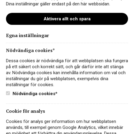
val. Vi förstår att förpackningarna vi väljer spelar en stor
Dina inställningar gäller endast på den här webbsidan.
roll i detta arbete. Därför arbetar vi kontinuerligt med att
Läs mer
öka antalet förpackningsalternativ med lägre
Aktivera allt och spara
klimatavtryck i vårt sortiment.
Egna inställningar
Varför förpackningsmaterial gör skillnad
Nödvändiga cookies*
Förpackningens materialval är avgörande för produktens
Dessa cookies är nödvändiga för att webbplatsen ska fungera
totala klimatpåverkan. Genom att välja förpackningar så
på ett säkert och korrekt sätt, och går därför inte att stänga
som bag-in-box, lättviktsflaska, PET istället för
av. Nödvändiga cookies kan innehålla information om val och
traditionella glasflaskor, kan vi signifikant minska
inställningar du gör på webbplatsen, exempelvis dina
mängden koldioxid som släpps ut under
inställningar för cookies.
produktionsprocessen. Dessa material är inte bara lättare,
Nödvändiga cookies*
vilket minskar transportutsläppen, utan kräver även
mindre energi vid tillverkning.
Cookie för analys
Crazy Cat Chardonnay
Cookies för analys ger information om hur webbplatsen
används, till exempel genom Google Analytics, vilket innebär
Vilka alternativ finns för hållbara förpackningar?
en möjlighet att förbättra din användarupplevelse. Dessa